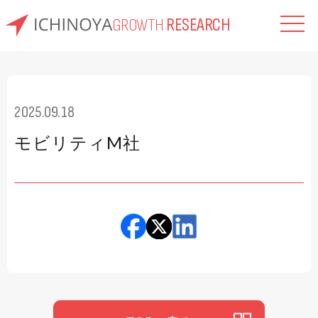
GROWTH
RESEARCH
内
容
を
2025.09.18
ス
キ
モビリティM社
ッ
プ