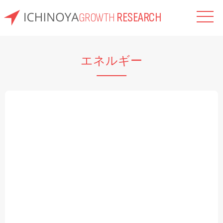
GROWTH
RESEARCH
内
容
エネルギー
を
ス
キ
ッ
プ