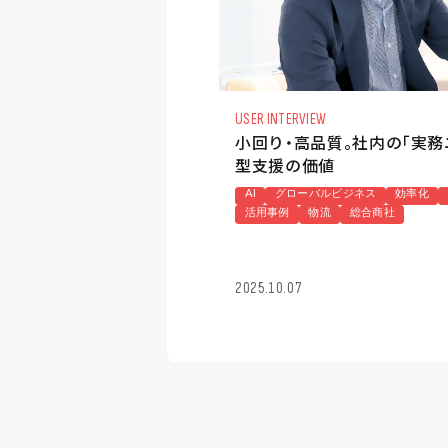
USER INTERVIEW
小回り・高品質。社内の「実
型支援の価値
AI
グローバルビジネス
効率化
活用事例
物流
総合商社
2025.10.07