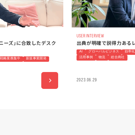
USER INTERVIEW
務ニーズ」に合致したデスク
出典が明確で説得力ある
AI
グローバルビジネス
効率化
活用事例
物流
総合商社
戦略業務集中
新規事業開発
2023.06.29