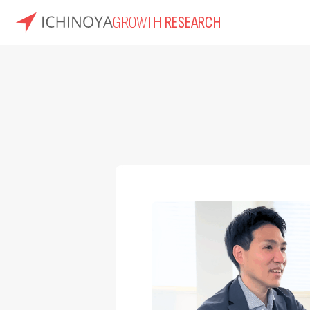
GROWTH
RESEARCH
内
容
を
ス
キ
ッ
プ